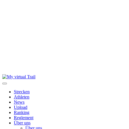
Skip
to
content
Strecken
Athleten
News
Upload
Ranking
Reglement
Über uns
Über uns