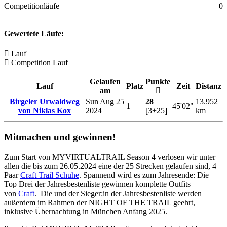
Competitionläufe
0
Gewertete Läufe:
Lauf
Competition Lauf
Gelaufen
Punkte
Lauf
Platz
Zeit
Distanz
am
Birgeler Urwaldweg
Sun Aug 25
28
13.952
1
45'02"
von Niklas Kox
2024
[3+25]
km
Mitmachen und gewinnen!
Zum Start von MYVIRTUALTRAIL Season 4 verlosen wir unter
allen die bis zum 26.05.2024 eine der 25 Strecken gelaufen sind, 4
Paar
Craft Trail Schuhe
. Spannend wird es zum Jahresende: Die
Top Drei der Jahresbestenliste gewinnen komplette Outfits
von
Craft
. Die und der Sieger:in der Jahresbestenliste werden
außerdem im Rahmen der NIGHT OF THE TRAIL geehrt,
inklusive Übernachtung in München Anfang 2025.