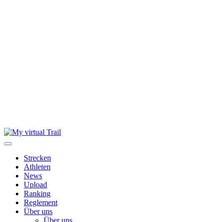
Skip
to
content
Strecken
Athleten
News
Upload
Ranking
Reglement
Über uns
Über uns