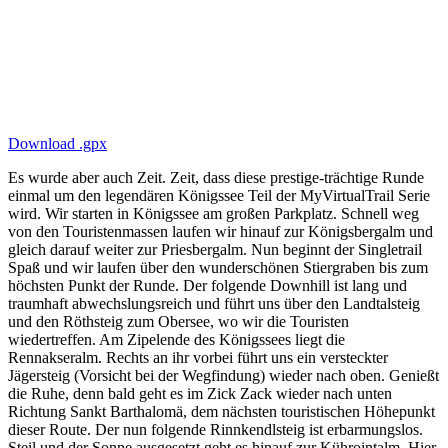
Download .gpx
Es wurde aber auch Zeit. Zeit, dass diese prestige-trächtige Runde
einmal um den legendären Königssee Teil der MyVirtualTrail Serie
wird. Wir starten in Königssee am großen Parkplatz. Schnell weg
von den Touristenmassen laufen wir hinauf zur Königsbergalm und
gleich darauf weiter zur Priesbergalm. Nun beginnt der Singletrail
Spaß und wir laufen über den wunderschönen Stiergraben bis zum
höchsten Punkt der Runde. Der folgende Downhill ist lang und
traumhaft abwechslungsreich und führt uns über den Landtalsteig
und den Röthsteig zum Obersee, wo wir die Touristen
wiedertreffen. Am Zipelende des Königssees liegt die
Rennakseralm. Rechts an ihr vorbei führt uns ein versteckter
Jägersteig (Vorsicht bei der Wegfindung) wieder nach oben. Genießt
die Ruhe, denn bald geht es im Zick Zack wieder nach unten
Richtung Sankt Barthalomä, dem nächsten touristischen Höhepunkt
dieser Route. Der nun folgende Rinnkendlsteig ist erbarmungslos.
Steil und der Sonne ausgesetzt geht es hinauf zur Kührointalm. Hier