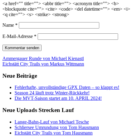
<a href="" title=""> <abbr title=""> <acronym title=""> <b>
<blockquote cite=""> <cite> <code> <del datetime=""> <em> <i>
<q cite=""> <s> <strike> <strong>
Name
*
E-Mail-Adresse
*
Beitrags-
Ammergauer Runde von Michael Kienastl
Eichstätt City Trails von Markus Wittmann
Navigation
Neue Beiträge
Fehlerhafte, unvollständige GPX Daten – so klappt es!
Season 24 läuft trotz Winter-Rückkehr!
Die MVT-Saison startet am 10. APRIL 2024!
Neue Uploads Strecken Lauf
Lange-Bahn-Lauf von Michael Tesche
Schliersee Umrundung von Tom Hausmann
Eichstätt City Trails von Tom Hausmann