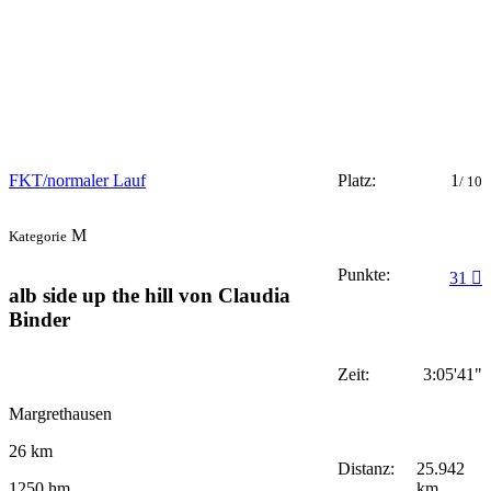
FKT/normaler Lauf
Platz:
1
/ 10
M
Kategorie
Punkte:
31
alb side up the hill von Claudia
Binder
Zeit:
3:05'41"
Margrethausen
26 km
Distanz:
25.942
km
1250 hm