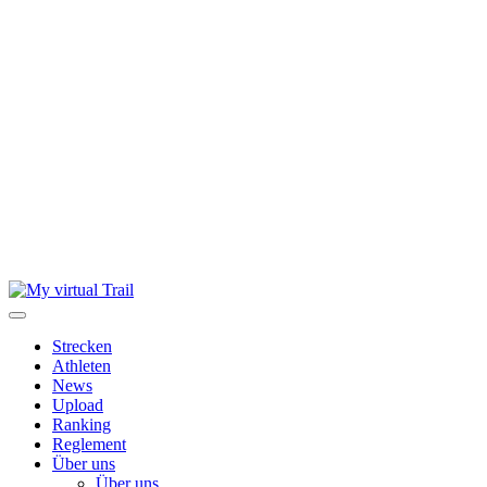
Skip
to
content
Strecken
Athleten
News
Upload
Ranking
Reglement
Über uns
Über uns