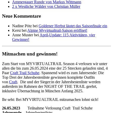
Ammergauer Runde von Markus Wittmann
2 x Westliche Wälder von Christian Müller
Neue Kommentare
Nadine Pötz
bei
Goldener Herbst läutet das Saisonfinale ein
Kersi
bei
Alpine Myvirtualtrail-Saison eröffnet!
Anne Muster
bei
April-Update: 115 Aktivitäten, vier
Gewinner!
Mitmachen und gewinnen!
Zum Start von MYVIRTUALTRAIL Season 4 verlosen wir unter
allen die bis zum 26.05.2024 eine der 25 Strecken gelaufen sind, 4
Paar
Craft Trail Schuhe
. Spannend wird es zum Jahresende: Die
Top Drei der Jahresbestenliste gewinnen komplette Outfits
von
Craft
. Die und der Sieger:in der Jahresbestenliste werden
außerdem im Rahmen der NIGHT OF THE TRAIL geehrt,
inklusive Übernachtung in München Anfang 2025.
Ihr seht: Bei MYVIRTUALTRAIL mitzumachen lohnt sich!
26.05.2023
Teilnahme Verlosung Craft Trail Schuhe
Jahresende
Jahresbestenliste: