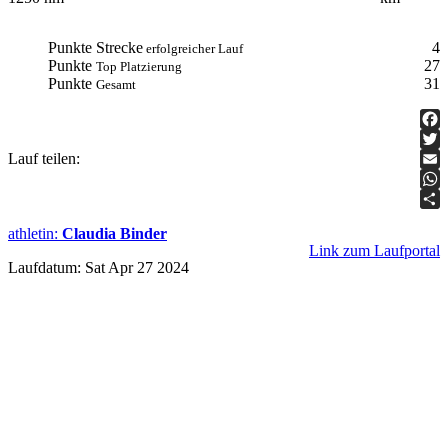
Punkte Strecke
4
erfolgreicher Lauf
Punkte
27
Top Platzierung
Punkte
31
Gesamt
Fac
Lauf teilen:
Twit
Ema
Wha
Teil
athletin
:
Claudia Binder
Link zum Laufportal
Laufdatum: Sat Apr 27 2024