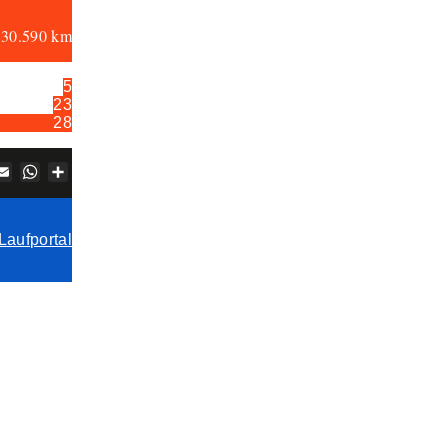
:
30.590 km
5
23
28
book
itter
Email
WhatsApp
Teilen
Laufportal