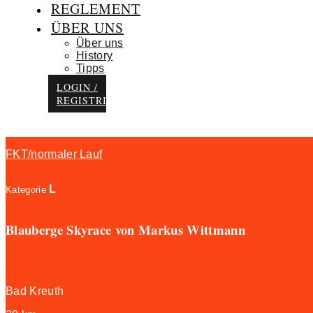
REGLEMENT
ÜBER UNS
Über uns
History
Tipps
LOGIN /
REGISTRIEREN
FKT/normaler Lauf
L
Kategorie
Blauberge Skyrace von Markus Wittmann
Bad Kreuth