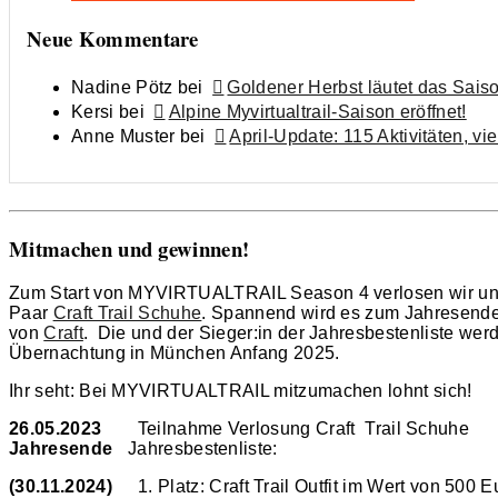
Neue Kommentare
Nadine Pötz
bei
Goldener Herbst läutet das Saiso
Kersi
bei
Alpine Myvirtualtrail-Saison eröffnet!
Anne Muster
bei
April-Update: 115 Aktivitäten, vi
Mitmachen und gewinnen!
Zum Start von MYVIRTUALTRAIL Season 4 verlosen wir unter
Paar
Craft Trail Schuhe
. Spannend wird es zum Jahresende:
von
Craft
. Die und der Sieger:in der Jahresbestenliste w
Übernachtung in München Anfang 2025.
Ihr seht: Bei MYVIRTUALTRAIL mitzumachen lohnt sich!
26.05.2023
Teilnahme Verlosung Craft Trail Schuhe
Jahresende
Jahresbestenliste:
(30.11.2024)
Platz: Craft Trail Outfit im Wert von 50