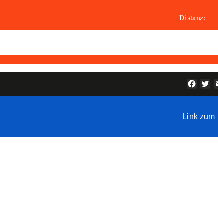
Distanz
Face
Tw
Link zum 