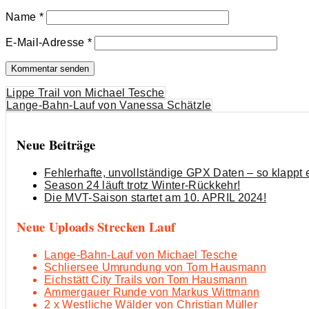
Name
*
E-Mail-Adresse
*
Beitrags-
Lippe Trail von Michael Tesche
Lange-Bahn-Lauf von Vanessa Schätzle
Navigation
Neue Beiträge
Fehlerhafte, unvollständige GPX Daten – so klappt 
Season 24 läuft trotz Winter-Rückkehr!
Die MVT-Saison startet am 10. APRIL 2024!
Neue Uploads Strecken Lauf
Lange-Bahn-Lauf von Michael Tesche
Schliersee Umrundung von Tom Hausmann
Eichstätt City Trails von Tom Hausmann
Ammergauer Runde von Markus Wittmann
2 x Westliche Wälder von Christian Müller