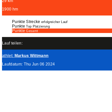
29 km
1900 hm
Punkte Strecke
erfolgreicher Lauf
Punkte
Top Platzierung
Punkte
Gesamt
Lauf teilen:
athlet
:
Markus Wittmann
Laufdatum: Thu Jun 06 2024