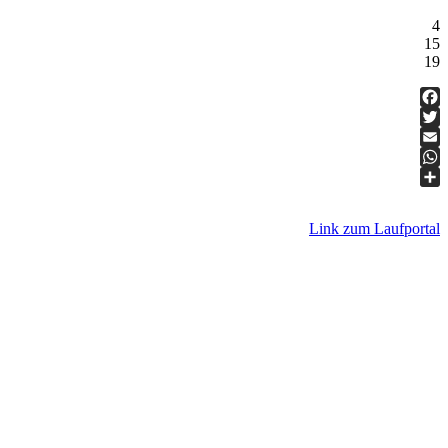
4
15
19
Fac
Twit
Ema
Wha
Teil
Link zum Laufportal