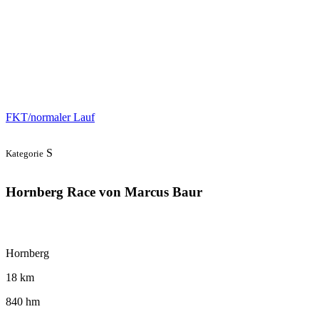
FKT/normaler Lauf
S
Kategorie
Hornberg Race von Marcus Baur
Hornberg
18 km
840 hm