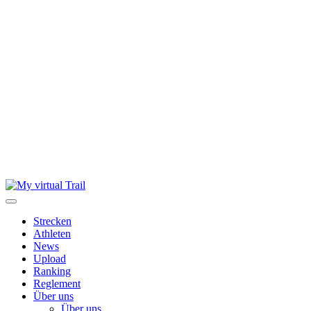
Skip
to
content
Strecken
Athleten
News
Upload
Ranking
Reglement
Über uns
Über uns