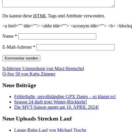
Du kannst diese
HTML
Tags und Attribute verwenden.
<a href="" title=""> <abbr title=""> <acronym title=""> <b> <block
Name
*
E-Mail-Adresse
*
Beitrags-
Schliersee Umrundung von Maxi Hentschel
O-See 50 von Katja Zimmer
Navigation
Neue Beiträge
Fehlerhafte, unvollständige GPX Daten – so klappt es!
Season 24 läuft trotz Winter-Rückkehr!
Die MVT-Saison startet am 10. APRIL 2024!
Neue Uploads Strecken Lauf
Lange-Bahn-Lauf von Michael Tesche