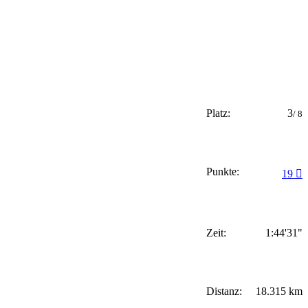
Platz:
3
/ 8
Punkte:
19
Zeit:
1:44'31"
Distanz:
18.315 km