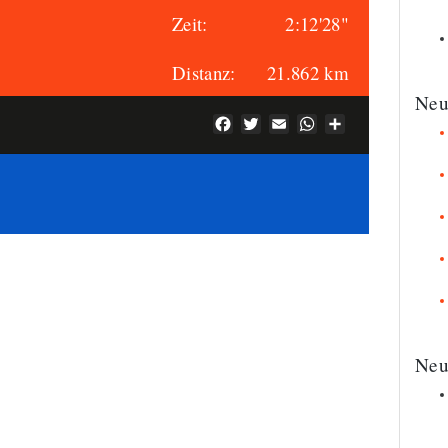
Zeit:
2:12'28"
Distanz:
21.862 km
Neu
Facebook
Twitter
Email
WhatsApp
Teilen
Neu