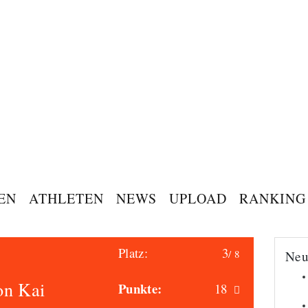
EN
ATHLETEN
NEWS
UPLOAD
RANKING
Platz:
3
/ 8
Neu
on Kai
Punkte:
18