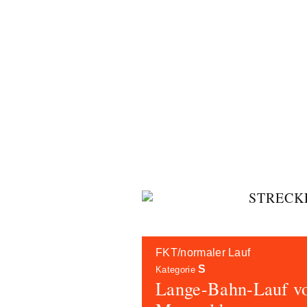
Skip
STRECK
to
content
FKT/normaler Lauf
S
Kategorie
Lange-Bahn-Lauf v