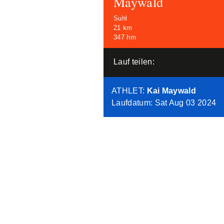
Maywald
Suhl
21 km
347 hm
Lauf teilen:
ATHLET
:
Kai Maywald
Laufdatum: Sat Aug 03 2024