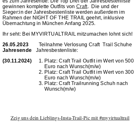
es zum Jahresende: Die Top Drei der Jahresbestenliste
gewinnen komplette Outfits von
Craft
. Die und der
Sieger:in der Jahresbestenliste werden außerdem im
Rahmen der NIGHT OF THE TRAIL geehrt, inklusive
Übernachtung in München Anfang 2025.
Ihr seht: Bei MYVIRTUALTRAIL mitzumachen lohnt sich!
26.05.2023
Teilnahme Verlosung Craft Trail Schuhe
Jahresende
Jahresbestenliste:
(30.11.2024)
Platz: Craft Trail Outfit im Wert von 500
Euro nach Wunsch(m/w)
Platz: Craft Trail Outfit im Wert von 300
Euro nach Wunsch(m/w)
Platz: Craft Trailrunning Schuh nach
Wunsch(m/w)
Zeig uns dein Lieblings-Insta-Trail-Pic mit #myvirtualtrail
🥇Setting up a new
Liebe Trail- und
ALTMÜHLTAL