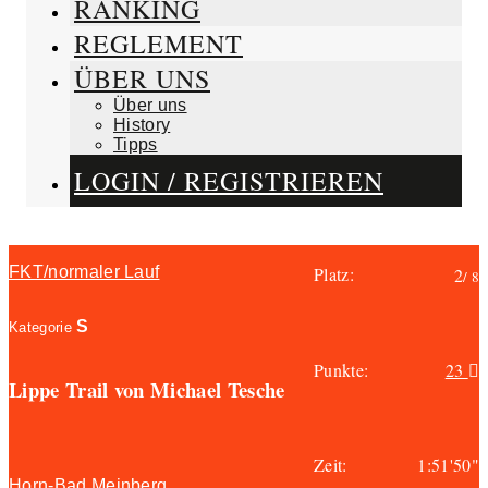
RANKING
REGLEMENT
ÜBER UNS
Über uns
History
Tipps
LOGIN / REGISTRIEREN
FKT/normaler Lauf
Platz:
2
/ 8
S
Kategorie
Punkte:
23
Lippe Trail von Michael Tesche
Zeit:
1:51'50"
Horn-Bad Meinberg