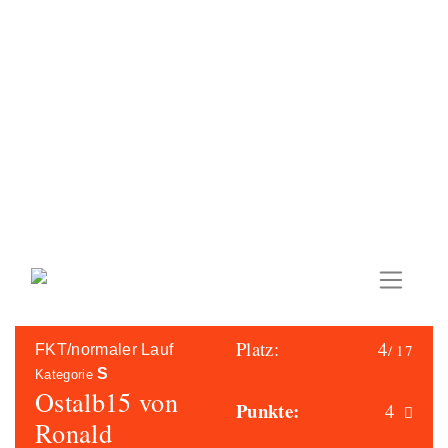
Skip
to
content
Platz:
4
/ 17
FKT/normaler Lauf
S
Kategorie
Ostalb15 von
Punkte:
4
Ronald