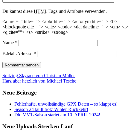
Du kannst diese
HTML
Tags und Attribute verwenden.
<a href="" title=""> <abbr title=""> <acronym title=""> <b>
<blockquote cite=""> <cite> <code> <del datetime=""> <em> <i>
<q cite=""> <s> <strike> <strong>
Name
*
E-Mail-Adresse
*
Beitrags-
Spitzing Skyrace von Christian Müller
Harz aber herzlich von Michael Tesche
Navigation
Neue Beiträge
Fehlerhafte, unvollständige GPX Daten – so klappt es!
Season 24 läuft trotz Winter-Rückkehr!
Die MVT-Saison startet am 10. APRIL 2024!
Neue Uploads Strecken Lauf