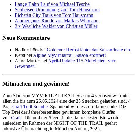
Lange-Bahn-Lauf von Michael Tesche
Schliersee Umrundung von Tom Hausmann
Eichstätt City Trails von Tom Hausmann
Ammergauer Runde von Markus Wittmann
2 x Westliche Wälder von Christian Müller
Neue Kommentare
Nadine Pötz
bei
Goldener Herbst läutet das Saisonfinale ein
Kersi
bei
Alpine Myvirtualtrail-Saison eröffnet!
Anne Muster
bei
April-Update: 115 Aktivitäten, vier
Gewinner!
Mitmachen und gewinnen!
Zum Start von MYVIRTUALTRAIL Season 4 verlosen wir unter
allen die bis zum 26.05.2024 eine der 25 Strecken gelaufen sind, 4
Paar
Craft Trail Schuhe
. Spannend wird es zum Jahresende: Die
Top Drei der Jahresbestenliste gewinnen komplette Outfits
von
Craft
. Die und der Sieger:in der Jahresbestenliste werden
außerdem im Rahmen der NIGHT OF THE TRAIL geehrt,
inklusive Übernachtung in München Anfang 2025.