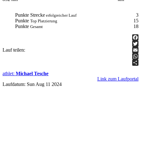
Punkte Strecke
3
erfolgreicher Lauf
Punkte
15
Top Platzierung
Punkte
18
Gesamt
Fac
Lauf teilen:
Twit
Ema
Wha
Teil
athlet
:
Michael Tesche
Link zum Laufportal
Laufdatum: Sun Aug 11 2024