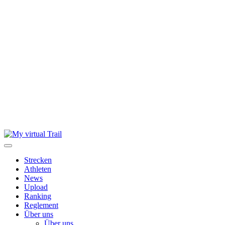
Skip
to
content
Strecken
Athleten
News
Upload
Ranking
Reglement
Über uns
Über uns