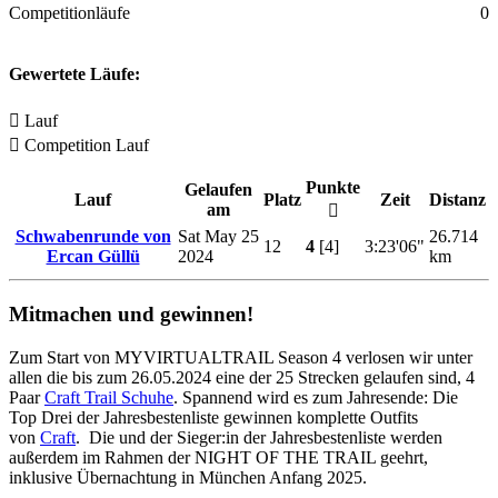
Competitionläufe
0
Gewertete Läufe:
Lauf
Competition Lauf
Punkte
Gelaufen
Lauf
Platz
Zeit
Distanz
am
Schwabenrunde von
Sat May 25
26.714
12
4
[4]
3:23'06"
Ercan Güllü
2024
km
Mitmachen und gewinnen!
Zum Start von MYVIRTUALTRAIL Season 4 verlosen wir unter
allen die bis zum 26.05.2024 eine der 25 Strecken gelaufen sind, 4
Paar
Craft Trail Schuhe
. Spannend wird es zum Jahresende: Die
Top Drei der Jahresbestenliste gewinnen komplette Outfits
von
Craft
. Die und der Sieger:in der Jahresbestenliste werden
außerdem im Rahmen der NIGHT OF THE TRAIL geehrt,
inklusive Übernachtung in München Anfang 2025.