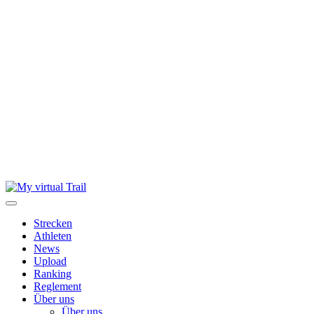
Skip
to
content
Strecken
Athleten
News
Upload
Ranking
Reglement
Über uns
Über uns