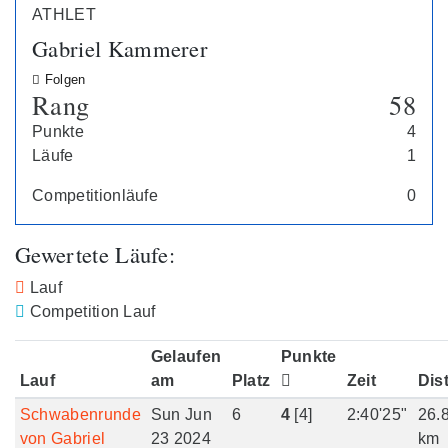
ATHLET
Gabriel Kammerer
Folgen
Rang
58
Punkte
4
Läufe
1
Competitionläufe
0
Gewertete Läufe:
Lauf
Competition Lauf
Gelaufen
Punkte
Lauf
am
Platz
Zeit
Dis
Schwabenrunde
Sun Jun
6
4
[4]
2:40'25"
26.
von Gabriel
23 2024
km