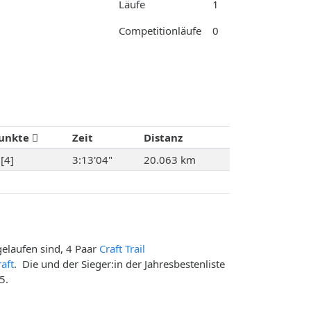
Läufe
1
Competitionläufe
0
unkte
Zeit
Distanz
[4]
3:13'04"
20.063 km
elaufen sind, 4 Paar
Craft Trail
raft
. Die und der Sieger:in der Jahresbestenliste
5.