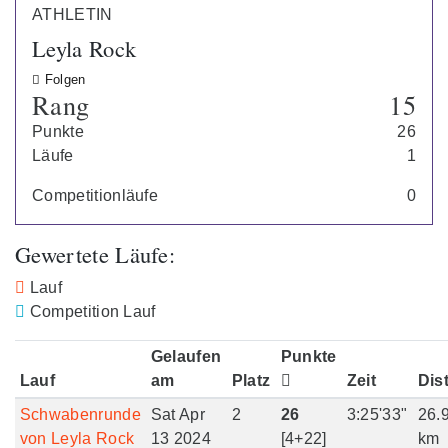
ATHLETIN
Leyla Rock
Folgen
Rang
15
Punkte
26
Läufe
1
Competitionläufe
0
Gewertete Läufe:
Lauf
Competition Lauf
Gelaufen
Punkte
Lauf
am
Platz
Zeit
Dis
Schwabenrunde
Sat Apr
2
26
3:25'33"
26.
von Leyla Rock
13 2024
[4+22]
km