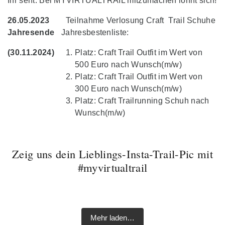
Ihr seht: Bei MYVIRTUALTRAIL mitzumachen lohnt sich!
26.05.2023
Teilnahme Verlosung Craft Trail Schuhe
Jahresende
Jahresbestenliste:
(30.11.2024)
Platz: Craft Trail Outfit im Wert von
500 Euro nach Wunsch(m/w)
Platz: Craft Trail Outfit im Wert von
300 Euro nach Wunsch(m/w)
Platz: Craft Trailrunning Schuh nach
Wunsch(m/w)
Zeig uns dein Lieblings-Insta-Trail-Pic mit
#myvirtualtrail
🥇Setting up a new
Liebe Trail- und
ALTMÜHLTAL
✅ Kuchelberggrat ❌
🥉3rd place at the
Gestern sind wir den
fastest known time of
Laufcommunity!
⛰️🏃🏼‍♂️ #run #running
Modifiziertes Soiern
Was für ein
Zugspitze in zwei
Soiern Skyrace on
„Grünes Band Trail“ von
2023 for the "Tegelberg
Nachdem wir übers
Der Juli zeigt sich von
#laufen #instarunner
Skyrace #myvirtualtrail
#wochenende Da war
Wochen gecancelt
myvirtualtrail:
myVirtualTrail.de
Long Trail" on
Herzliche Einladung zu
Wochenende Freunde
Mehr laden…
seiner warmen Seite,
#laufenmachtglücklich
Geniale Runde heute
Musik drin...
wegen mangelnder
https://www.myvirtualtrai
gelaufen. Sehr schöne
myvirtualtrail:
einem Communityrun
in Beilngries besucht