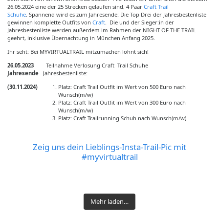
26.05.2024 eine der 25 Strecken gelaufen sind, 4 Paar
Craft Trail
Schuhe
. Spannend wird es zum Jahresende: Die Top Drei der Jahresbestenliste
gewinnen komplette Outfits von
Craft
. Die und der Sieger:in der
Jahresbestenliste werden außerdem im Rahmen der NIGHT OF THE TRAIL
geehrt, inklusive Übernachtung in München Anfang 2025.
Ihr seht: Bei MYVIRTUALTRAIL mitzumachen lohnt sich!
26.05.2023
Teilnahme Verlosung Craft Trail Schuhe
Jahresende
Jahresbestenliste:
(30.11.2024)
Platz: Craft Trail Outfit im Wert von 500 Euro nach
Wunsch(m/w)
Platz: Craft Trail Outfit im Wert von 300 Euro nach
Wunsch(m/w)
Platz: Craft Trailrunning Schuh nach Wunsch(m/w)
Zeig uns dein Lieblings-Insta-Trail-Pic mit
#myvirtualtrail
🥇Setting up a new
Liebe Trail- und
ALTMÜHLTAL
✅ Kuchelberggrat ❌
🥉3rd place at the
Gestern sind wir den
fastest known time of
Laufcommunity!
⛰️🏃🏼‍♂️ #run #running
Modifiziertes Soiern
Was für ein
Zugspitze in zwei
Soiern Skyrace on
„Grünes Band Trail“ von
2023 for the "Tegelberg
Nachdem wir übers
Der Juli zeigt sich von
#laufen #instarunner
Skyrace #myvirtualtrail
#wochenende Da war
Wochen gecancelt
Mehr laden…
myvirtualtrail:
myVirtualTrail.de
Long Trail" on
Herzliche Einladung zu
Wochenende Freunde
seiner warmen Seite,
#laufenmachtglücklich
Geniale Runde heute
Musik drin...
wegen mangelnder
https://www.myvirtualtr
gelaufen. Sehr schöne
myvirtualtrail:
einem Communityrun
in Beilngries besucht
doch die erfrischend-
#trail #trailrun
und wir haben es
.
Fitness. #run #running
ail.de/fkt-
36 KM an der
https://www.myvirtualtr
am 3. Oktober, den Tag
haben und auch der
kühle Düssel sorgt für
#trailrunner
pünktlich zum Gewitter
hardrock100run