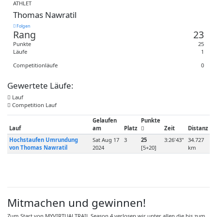
ATHLET
Thomas Nawratil
Folgen
Rang
23
Punkte
25
Läufe
1
Competitionläufe
0
Gewertete Läufe:
Lauf
Competition Lauf
Gelaufen
Punkte
Lauf
am
Platz
Zeit
Distanz
Hochstaufen Umrundung
Sat Aug 17
3
25
3:26'43"
34.727
von Thomas Nawratil
2024
[5+20]
km
Mitmachen und gewinnen!
Zum Start von MYVIRTUALTRAIL Season 4 verlosen wir unter allen die bis zum