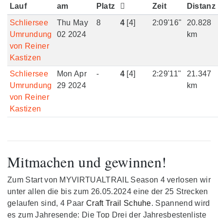
Lauf
am
Platz
Zeit
Distanz
Schliersee
Thu May
8
4
[4]
2:09'16"
20.828
Umrundung
02 2024
km
von Reiner
Kastizen
Schliersee
Mon Apr
-
4
[4]
2:29'11"
21.347
Umrundung
29 2024
km
von Reiner
Kastizen
Mitmachen und gewinnen!
Zum Start von MYVIRTUALTRAIL Season 4 verlosen wir
unter allen die bis zum 26.05.2024 eine der 25 Strecken
gelaufen sind, 4 Paar
Craft Trail Schuhe
. Spannend wird
es zum Jahresende: Die Top Drei der Jahresbestenliste