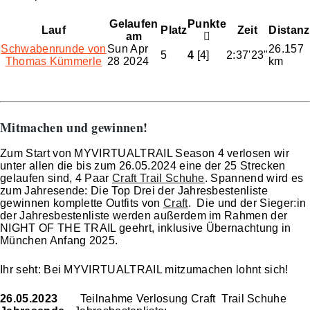
Gelaufen
Punkte
Lauf
Platz
Zeit
Distanz
am
Schwabenrunde von
Sun Apr
26.157
5
4
[4]
2:37'23"
Thomas Kümmerle
28 2024
km
Mitmachen und gewinnen!
Zum Start von MYVIRTUALTRAIL Season 4 verlosen wir
unter allen die bis zum 26.05.2024 eine der 25 Strecken
gelaufen sind, 4 Paar
Craft Trail Schuhe
. Spannend wird es
zum Jahresende: Die Top Drei der Jahresbestenliste
gewinnen komplette Outfits von
Craft
. Die und der Sieger:in
der Jahresbestenliste werden außerdem im Rahmen der
NIGHT OF THE TRAIL geehrt, inklusive Übernachtung in
München Anfang 2025.
Ihr seht: Bei MYVIRTUALTRAIL mitzumachen lohnt sich!
26.05.2023
Teilnahme Verlosung Craft Trail Schuhe