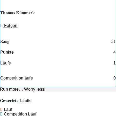
Thomas Kümmerle
Folgen
Rang
51
Punkte
4
Läufe
1
Competitionläufe
0
Run more… Worry less!
Gewertete Läufe:
Lauf
Competition Lauf