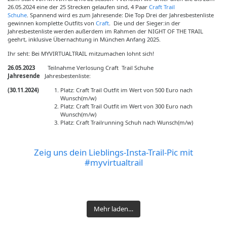
26.05.2024 eine der 25 Strecken gelaufen sind, 4 Paar
Craft Trail
Schuhe
. Spannend wird es zum Jahresende: Die Top Drei der Jahresbestenliste
gewinnen komplette Outfits von
Craft
. Die und der Sieger:in der
Jahresbestenliste werden außerdem im Rahmen der NIGHT OF THE TRAIL
geehrt, inklusive Übernachtung in München Anfang 2025.
Ihr seht: Bei MYVIRTUALTRAIL mitzumachen lohnt sich!
26.05.2023
Teilnahme Verlosung Craft Trail Schuhe
Jahresende
Jahresbestenliste:
(30.11.2024)
Platz: Craft Trail Outfit im Wert von 500 Euro nach
Wunsch(m/w)
Platz: Craft Trail Outfit im Wert von 300 Euro nach
Wunsch(m/w)
Platz: Craft Trailrunning Schuh nach Wunsch(m/w)
Zeig uns dein Lieblings-Insta-Trail-Pic mit
#myvirtualtrail
🥇Setting up a new
Liebe Trail- und
ALTMÜHLTAL
✅ Kuchelberggrat ❌
🥉3rd place at the
Gestern sind wir den
fastest known time of
Laufcommunity!
⛰️🏃🏼‍♂️ #run #running
Modifiziertes Soiern
Was für ein
Zugspitze in zwei
Soiern Skyrace on
„Grünes Band Trail“ von
2023 for the "Tegelberg
Nachdem wir übers
Der Juli zeigt sich von
#laufen #instarunner
Skyrace #myvirtualtrail
#wochenende Da war
Wochen gecancelt
Mehr laden…
myvirtualtrail:
myVirtualTrail.de
Long Trail" on
Herzliche Einladung zu
Wochenende Freunde
seiner warmen Seite,
#laufenmachtglücklich
Geniale Runde heute
Musik drin...
wegen mangelnder
https://www.myvirtualtr
gelaufen. Sehr schöne
myvirtualtrail:
einem Communityrun
in Beilngries besucht
doch die erfrischend-
#trail #trailrun
und wir haben es
.
Fitness. #run #running
ail.de/fkt-
36 KM an der
https://www.myvirtualtr
am 3. Oktober, den Tag
haben und auch der
kühle Düssel sorgt für
#trailrunner
pünktlich zum Gewitter
hardrock100run