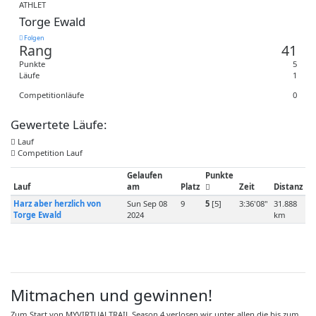
ATHLET
Torge Ewald
Folgen
Rang
41
Punkte
5
Läufe
1
Competitionläufe
0
Gewertete Läufe:
Lauf
Competition Lauf
Gelaufen
Punkte
Lauf
am
Platz
Zeit
Distanz
Harz aber herzlich von
Sun Sep 08
9
5
[5]
3:36'08"
31.888
Torge Ewald
2024
km
Mitmachen und gewinnen!
Zum Start von MYVIRTUALTRAIL Season 4 verlosen wir unter allen die bis zum