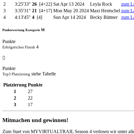
2
3:25'33"
26
[4+22]
Sat Apr 13 2024
Leyla Rock
zum L
3
3:35'31"
21
[4+17]
Mon May 20 2024
Maxi Hentschel
zum L
4
4:13'45"
4
[4]
Sun Apr 14 2024
Becky Büttner
zum L
M
Punktewertung
Kategorie
Punkte
4
Erfolgreiches Finish
Punkte
siehe Tabelle
Top3 Platzierung
Platzierung
Punkte
1
27
2
22
3
17
Mitmachen und gewinnen!
Zum Start von MYVIRTUALTRAIL Season 4 verlosen wir unter allen d