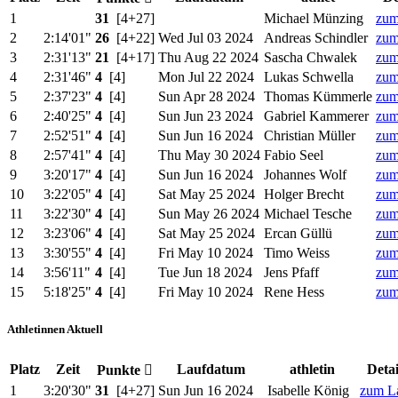
1
31
[4+27]
Michael Münzing
zum
2
2:14'01"
26
[4+22]
Wed Jul 03 2024
Andreas Schindler
zum
3
2:31'13"
21
[4+17]
Thu Aug 22 2024
Sascha Chwalek
zum
4
2:31'46"
4
[4]
Mon Jul 22 2024
Lukas Schwella
zum
5
2:37'23"
4
[4]
Sun Apr 28 2024
Thomas Kümmerle
zum
6
2:40'25"
4
[4]
Sun Jun 23 2024
Gabriel Kammerer
zum
7
2:52'51"
4
[4]
Sun Jun 16 2024
Christian Müller
zum
8
2:57'41"
4
[4]
Thu May 30 2024
Fabio Seel
zum
9
3:20'17"
4
[4]
Sun Jun 16 2024
Johannes Wolf
zum
10
3:22'05"
4
[4]
Sat May 25 2024
Holger Brecht
zum
11
3:22'30"
4
[4]
Sun May 26 2024
Michael Tesche
zum
12
3:23'06"
4
[4]
Sat May 25 2024
Ercan Güllü
zum
13
3:30'55"
4
[4]
Fri May 10 2024
Timo Weiss
zum
14
3:56'11"
4
[4]
Tue Jun 18 2024
Jens Pfaff
zum
15
5:18'25"
4
[4]
Fri May 10 2024
Rene Hess
zum
Athletinnen Aktuell
Platz
Zeit
Laufdatum
athletin
Detai
Punkte
1
3:20'30"
31
[4+27]
Sun Jun 16 2024
Isabelle König
zum L