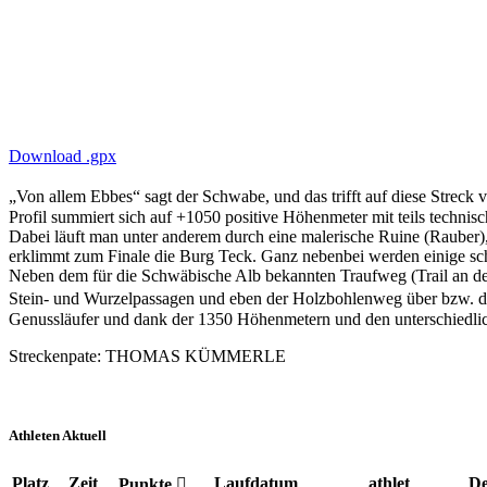
Download .gpx
„Von allem Ebbes“ sagt der Schwabe, und das trifft auf diese Strec
Profil summiert sich auf +1050 positive Höhenmeter mit teils techni
Dabei läuft man unter anderem durch eine malerische Ruine (Rauber),
erklimmt zum Finale die Burg Teck. Ganz nebenbei werden einige schö
Neben dem für die Schwäbische Alb bekannten Traufweg (Trail an der 
Stein- und Wurzelpassagen und eben der Holzbohlenweg über bzw. du
Genussläufer und dank der 1350 Höhenmetern und den unterschiedlichs
Streckenpate: THOMAS KÜMMERLE
Athleten Aktuell
Platz
Zeit
Laufdatum
athlet
De
Punkte