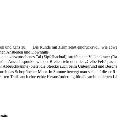
k voll und ganz zu. Die Runde mit 31km zeigt eindrucksvoll, wie abw
schen Anstiegen und Downhills.
 eine verwunschenes Tal (Zipfelbachtal), streift einen Vulkankrater 
ne Aussichtspunkte wie der Breitenstein oder der „Gelbe Fels“ passie
Abbruchkannte) bietet die Strecke auch beim Untergrund und Beschaffen
rch das Schopflocher Moor. In Summe bewegt man sich auf dieser Run
ten Trails auch eine echte Herausforderung für alle ambitionierten Lä
tails