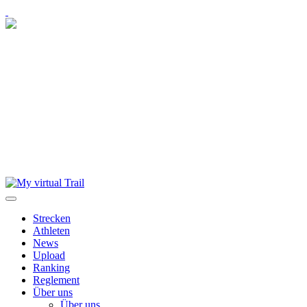
Skip
to
content
Strecken
Athleten
News
Upload
Ranking
Reglement
Über uns
Über uns