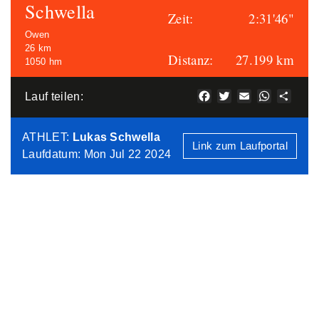
Schwella
Zeit:
2:31'46"
Owen
26 km
Distanz:
27.199 km
1050 hm
Facebook
Twitter
Email
WhatsAp
Teile
Lauf teilen:
ATHLET
:
Lukas Schwella
Link zum Laufportal
Laufdatum: Mon Jul 22 2024