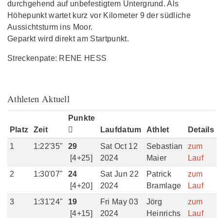
durchgehend auf unbefestigtem Untergrund. Als
Höhepunkt wartet kurz vor Kilometer 9 der südliche
Aussichtsturm ins Moor.
Geparkt wird direkt am Startpunkt.
Streckenpate: RENE HESS
Athleten Aktuell
Punkte
Platz
Zeit
Laufdatum
Athlet
Details
1
1:22'35"
29
Sat Oct 12
Sebastian
zum
[4+25]
2024
Maier
Lauf
2
1:30'07"
24
Sat Jun 22
Patrick
zum
[4+20]
2024
Bramlage
Lauf
3
1:31'24"
19
Fri May 03
Jörg
zum
[4+15]
2024
Heinrichs
Lauf