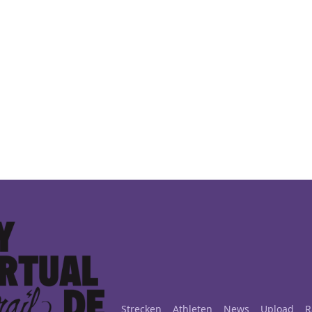
Strecken
Athleten
News
Upload
R