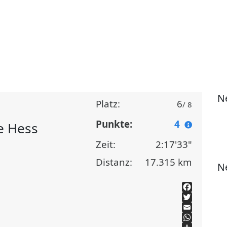
N
Platz:
6
/ 8
Punkte:
4
e Hess
Zeit:
2:17'33"
Distanz:
17.315 km
N
Facebook
Twitter
Email