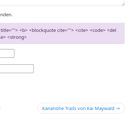
enden.
 title=""> <b> <blockquote cite=""> <cite> <code> <del
ke> <strong>
Kananohe Trails von Kai Maywald