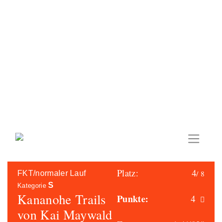
Skip
to
content
Platz:
4
/ 8
FKT/normaler Lauf
S
Kategorie
Kananohe Trails
Punkte:
4
von Kai Maywald