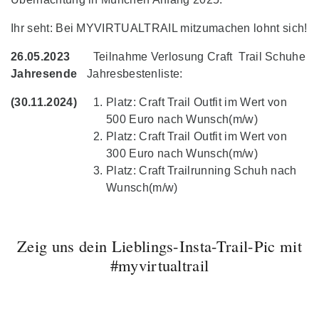
Ihr seht: Bei MYVIRTUALTRAIL mitzumachen lohnt sich!
26.05.2023
Teilnahme Verlosung Craft Trail Schuhe
Jahresende
Jahresbestenliste:
(30.11.2024)
Platz: Craft Trail Outfit im Wert von
500 Euro nach Wunsch(m/w)
Platz: Craft Trail Outfit im Wert von
300 Euro nach Wunsch(m/w)
Platz: Craft Trailrunning Schuh nach
Wunsch(m/w)
Zeig uns dein Lieblings-Insta-Trail-Pic mit
#myvirtualtrail
🥇Setting up a new
Liebe Trail- und
ALTMÜHLTAL
✅ Kuchelberggrat ❌
🥉3rd place at the
Gestern sind wir den
fastest known time of
Laufcommunity!