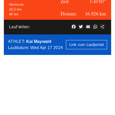
Zeit:
1:41'03"
Hannover
16,5 km
Distanz:
16.926 km
40 hm
Facebook
Twitter
Email
WhatsAp
Teile
Lauf teilen:
ATHLET
:
Kai Maywald
Link zum Laufportal
Laufdatum: Wed Apr 17 2024