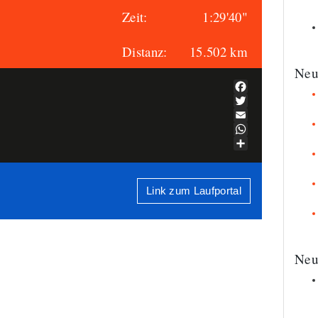
Zeit:
1:29'40"
Distanz:
15.502 km
Neu
Facebook
Twitter
Email
WhatsApp
Teilen
Link zum Laufportal
Neu