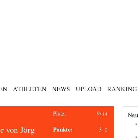
EN
ATHLETEN
NEWS
UPLOAD
RANKING
Platz:
9
/ 14
Neu
r von Jörg
Punkte:
3