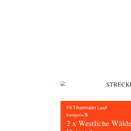
Skip
STRECK
to
content
FKT/normaler Lauf
S
Kategorie
2 x Westliche Wälde