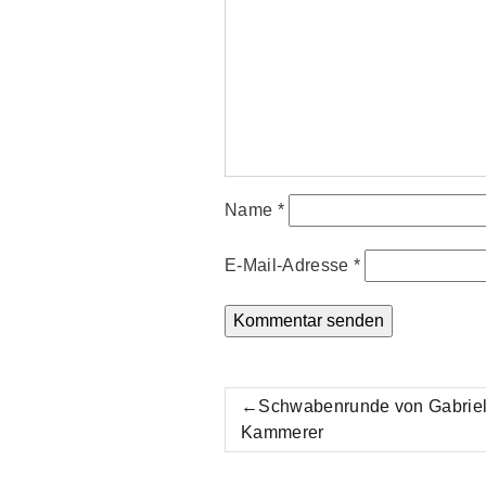
Name
*
E-Mail-Adresse
*
Beitrags-
Schwabenrunde von Gabrie
Navigation
Kammerer