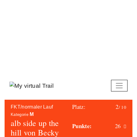
Skip
to
content
Platz:
2
/ 10
FKT/normaler Lauf
M
Kategorie
alb side up the
Punkte:
26
hill von Becky