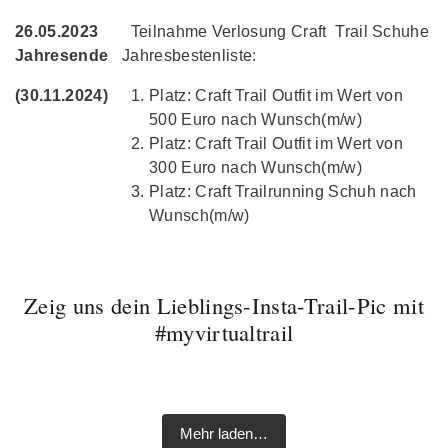
26.05.2023
Teilnahme Verlosung Craft Trail Schuhe
Jahresende
Jahresbestenliste:
(30.11.2024)
Platz: Craft Trail Outfit im Wert von
500 Euro nach Wunsch(m/w)
Platz: Craft Trail Outfit im Wert von
300 Euro nach Wunsch(m/w)
Platz: Craft Trailrunning Schuh nach
Wunsch(m/w)
Zeig uns dein Lieblings-Insta-Trail-Pic mit
#myvirtualtrail
🥇Setting up a new
Liebe Trail- und
ALTMÜHLTAL
✅ Kuchelberggrat ❌
🥉3rd place at the
Gestern sind wir den
fastest known time of
Laufcommunity!
⛰️🏃🏼‍♂️ #run #running
Modifiziertes Soiern
Was für ein
Zugspitze in zwei
Soiern Skyrace on
„Grünes Band Trail“ von
2023 for the "Tegelberg
Nachdem wir übers
Der Juli zeigt sich von
#laufen #instarunner
Skyrace #myvirtualtrail
#wochenende Da war
Wochen gecancelt
myvirtualtrail:
myVirtualTrail.de
Long Trail" on
Herzliche Einladung zu
Wochenende Freunde
Mehr laden…
seiner warmen Seite,
#laufenmachtglücklich
Geniale Runde heute
Musik drin...
wegen mangelnder
https://www.myvirtualtrai
gelaufen. Sehr schöne
myvirtualtrail:
einem Communityrun
in Beilngries besucht