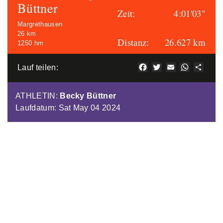
Büttner
Zeit:
4:01'03"
Margrethausen
26 km
Distanz:
26.627 km
1250 hm
Facebook
Twitter
Email
WhatsAp
Teile
Lauf teilen:
ATHLETIN
:
Becky Büttner
Laufdatum: Sat May 04 2024