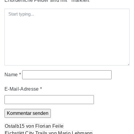
Erforderliche Felder sind mit
*
markiert
Name
*
E-Mail-Adresse
*
Beitrags-
Ostalb15 von Florian Feile
Eichstätt City Trails von Mario Lehmann