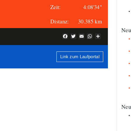
Zeit:
4:08'34"
Distanz:
30.385 km
Neu
Facebook
Twitter
Email
WhatsApp
Teilen
Link zum Laufportal
Neu