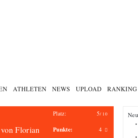
EN
ATHLETEN
NEWS
UPLOAD
RANKING
Platz:
5
/ 10
Neu
 von Florian
Punkte:
4