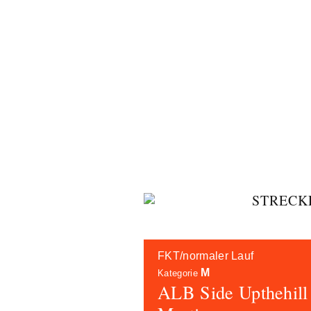
Skip
STRECK
to
content
FKT/normaler Lauf
M
Kategorie
ALB Side Upthehill