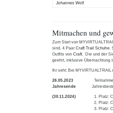
Navigation
Johannes Wolf
Mitmachen und ge
Zum Start von MYVIRTUALTRAIL S
sind, 4 Paar
Craft Trail Schuhe
.
Outfits von
Craft
. Die und der S
geehrt, inklusive Übernachtung
Ihr seht: Bei MYVIRTUALTRAIL m
26.05.2023
Teilnahme V
Jahresende
Jahresbeste
(30.11.2024)
Platz: 
Platz: 
Platz: 