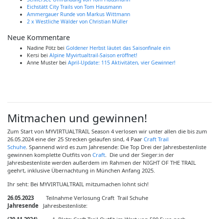
Eichstätt City Trails von Tom Hausmann
Ammergauer Runde von Markus Wittmann
2 x Westliche Wälder von Christian Müller
Neue Kommentare
Nadine Pötz
bei
Goldener Herbst läutet das Saisonfinale ein
Kersi
bei
Alpine Myvirtualtrail-Saison eröffnet!
Anne Muster
bei
April-Update: 115 Aktivitäten, vier Gewinner!
Mitmachen und gewinnen!
Zum Start von MYVIRTUALTRAIL Season 4 verlosen wir unter allen die bis zum
26.05.2024 eine der 25 Strecken gelaufen sind, 4 Paar
Craft Trail
Schuhe
. Spannend wird es zum Jahresende: Die Top Drei der Jahresbestenliste
gewinnen komplette Outfits von
Craft
. Die und der Sieger:in der
Jahresbestenliste werden außerdem im Rahmen der NIGHT OF THE TRAIL
geehrt, inklusive Übernachtung in München Anfang 2025.
Ihr seht: Bei MYVIRTUALTRAIL mitzumachen lohnt sich!
26.05.2023
Teilnahme Verlosung Craft Trail Schuhe
Jahresende
Jahresbestenliste: