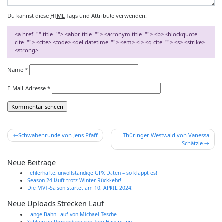
Du kannst diese
HTML
Tags und Attribute verwenden.
<a href="" title=""> <abbr title=""> <acronym title=""> <b> <blockquote
cite=""> <cite> <code> <del datetime=""> <em> <i> <q cite=""> <s> <strike>
<strong>
Name
*
E-Mail-Adresse
*
Beitrags-
Schwabenrunde von Jens Pfaff
Thüringer Westwald von Vanessa
Schätzle
Navigation
Neue Beiträge
Fehlerhafte, unvollständige GPX Daten – so klappt es!
Season 24 läuft trotz Winter-Rückkehr!
Die MVT-Saison startet am 10. APRIL 2024!
Neue Uploads Strecken Lauf
Lange-Bahn-Lauf von Michael Tesche
Schliersee Umrundung von Tom Hausmann