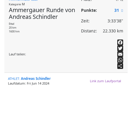
M
Kategorie
Ammergauer Runde von
Punkte:
31
Andreas Schindler
Zeit:
3:33'38"
Ettal
20 km
Distanz:
22.330 km
1600 hm
Facebook
Lauf teilen:
Twitter
Email
WhatsApp
Teilen
ATHLET
:
Andreas Schindler
Link zum Laufportal
Laufdatum: Fri Jun 14 2024