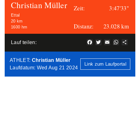
Christian Müller
Zeit:
3:47'33"
Ettal
20 km
Distanz:
23.028 km
1600 hm
Facebook
Twitter
Email
WhatsAp
Teile
Lauf teilen:
ATHLET
:
Christian Müller
Link zum Laufportal
Laufdatum: Wed Aug 21 2024