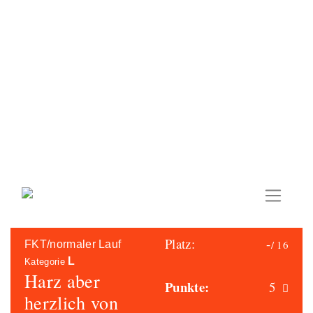
Skip
to
content
Platz:
-
/ 16
FKT/normaler Lauf
L
Kategorie
Harz aber
Punkte:
5
herzlich von