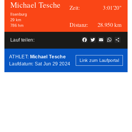
Michael Tesche
Zeit:
3:01'20"
Ilsenburg
29 km
Distanz:
28.950 km
786 hm
Facebook
Twitter
Email
WhatsAp
Teile
Lauf teilen:
ATHLET
:
Michael Tesche
Link zum Laufportal
Laufdatum: Sat Jun 29 2024