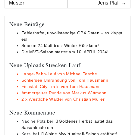
Navigation
Muster
Jens Pfaff
Neue Beiträge
Fehlerhafte, unvollständige GPX Daten – so klappt
es!
Season 24 läuft trotz Winter-Rückkehr!
Die MVT-Saison startet am 10. APRIL 2024!
Neue Uploads Strecken Lauf
Lange-Bahn-Lauf von Michael Tesche
Schliersee Umrundung von Tom Hausmann
Eichstätt City Trails von Tom Hausmann
Ammergauer Runde von Markus Wittmann
2 x Westliche Wälder von Christian Müller
Neue Kommentare
Nadine Pötz
bei
Goldener Herbst läutet das
Saisonfinale ein
Kersi
bei
Alpine Myvirtualtrail-Saison eröffnet!