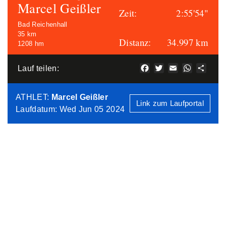
Marcel Geißler
Zeit:
2:55'54"
Bad Reichenhall
35 km
Distanz:
34.997 km
1208 hm
Facebook
Twitter
Email
WhatsAp
Teile
Lauf teilen:
ATHLET
:
Marcel Geißler
Link zum Laufportal
Laufdatum: Wed Jun 05 2024