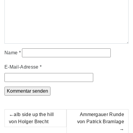
Name
*
E-Mail-Adresse
*
Beitrags-
alb side up the hill
Ammergauer Runde
Navigation
von Holger Brecht
von Patrick Bramlage