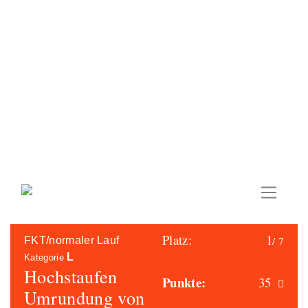
Skip
to
content
Platz:
1
/ 7
FKT/normaler Lauf
L
Kategorie
Hochstaufen
Punkte:
35
Umrundung von