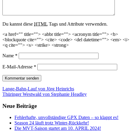
Du kannst diese
HTML
Tags und Attribute verwenden.
<a href="" title=""> <abbr title=""> <acronym title=""> <b>
<blockquote cite=""> <cite> <code> <del datetime=""> <em> <i>
<q cite=""> <s> <strike> <strong>
Name
*
E-Mail-Adresse
*
Beitrags-
Lange-Bahn-Lauf von Jörg Heinrichs
Thüringer Westwald von Stephanie Headley
Navigation
Neue Beiträge
Fehlerhafte, unvollständige GPX Daten – so klappt es!
Season 24 läuft trotz Winter-Rückkehr!
Die MVT-Saison startet am 10. APRIL 2024!