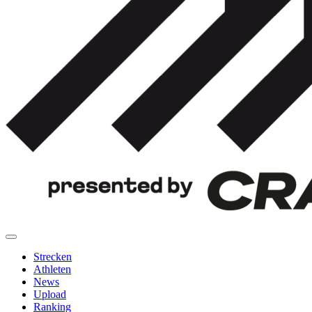
Strecken
Athleten
News
Upload
Ranking