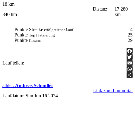
18 km
Distanz:
17.280
km
840 hm
Punkte Strecke
4
erfolgreicher Lauf
Punkte
25
Top Platzierung
Punkte
29
Gesamt
Fac
Lauf teilen:
Twit
Ema
Wha
Teil
athlet
:
Andreas Schindler
Link zum Laufportal
Laufdatum: Sun Jun 16 2024