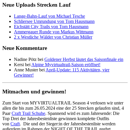
Neue Uploads Strecken Lauf
Lange-Bahn-Lauf von Michael Tesche
Schliersee Umrundung von Tom Hausmann
Eichstätt City Trails von Tom Hausmann
Ammergauer Runde von Markus Wittmann
2 x Westliche Wälder von Christian Müller
Neue Kommentare
Nadine Pötz
bei
Goldener Herbst läutet das Saisonfinale ein
Kersi
bei
Alpine Myvirtualtrail-Saison eröffnet!
Anne Muster
bei
April-Update: 115 Aktivitäten, vier
Gewinner!
Mitmachen und gewinnen!
Zum Start von MYVIRTUALTRAIL Season 4 verlosen wir unter
allen die bis zum 26.05.2024 eine der 25 Strecken gelaufen sind, 4
Paar
Craft Trail Schuhe
. Spannend wird es zum Jahresende: Die
Top Drei der Jahresbestenliste gewinnen komplette Outfits
von
Craft
. Die und der Sieger:in der Jahresbestenliste werden
außerdem im Rahmen der NIGHT OF THE TRAIL geehrt,