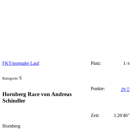
FKT/normaler Lauf
Platz:
1
/ 8
S
Kategorie
Punkte:
29
Hornberg Race von Andreas
Schindler
Zeit:
1:26'46"
Hornberg