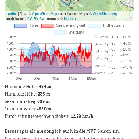
Leaflet
| Data ©
OpenStreetMap
contributors, Maps ©
OpenStreetMap
contributors,
CC-BY-SA
, Imagery ©
Mapbox
Maximale Höhe:
464 m
Minimale Höhe:
235 m
Gesamtanstieg:
659 m
Gesamtabstieg:
-650 m
Durchschnittsgeschwindigkeit:
12.29 km/h
Besser spät als nie steig ich auch in die MVT Saison ein.
Vor ein paar Jahren war das Silberbachtal zwar noch um