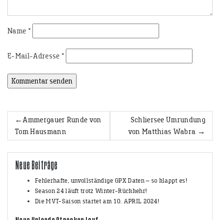
Name
*
E-Mail-Adresse
*
Beitrags-
Ammergauer Runde von
Schliersee Umrundung
Tom Hausmann
von Matthias Wabra
Navigation
Neue Beiträge
Fehlerhafte, unvollständige GPX Daten – so klappt es!
Season 24 läuft trotz Winter-Rückkehr!
Die MVT-Saison startet am 10. APRIL 2024!