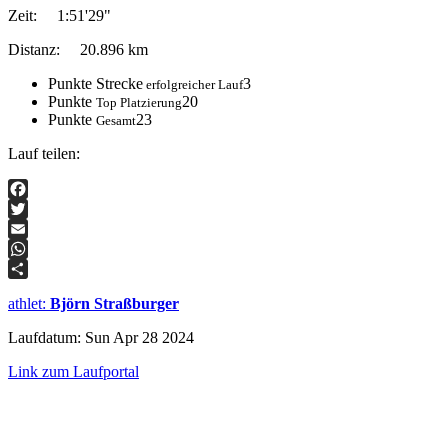
Zeit:
1:51'29"
Distanz:
20.896 km
Punkte Strecke
3
erfolgreicher Lauf
Punkte
20
Top Platzierung
Punkte
23
Gesamt
Lauf teilen:
Facebook
Twitter
Email
WhatsApp
Teilen
athlet
:
Björn Straßburger
Laufdatum: Sun Apr 28 2024
Link zum Laufportal