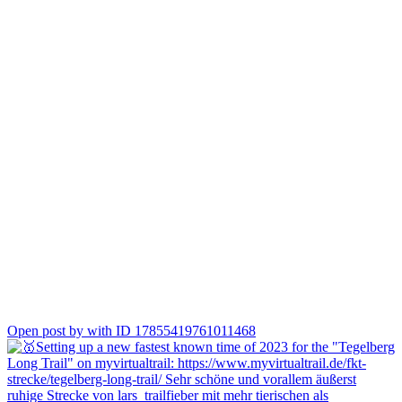
0
Open post by with ID 17855419761011468