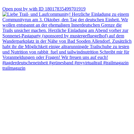
2
Open post by with ID 18017835499701919
ALTMÜHLTAL
Nachdem wir übers Wochenende Freunde in Beilngries besucht
haben und auch der arberland_ultra_trail vor der Tür steht, habe ich
die Gelegenheit genutzt und bin den Mühlenweg im Altmühltal
gelaufen.
Sehr schöne Strecke, komplett laufbar, viele Trails und immer
wieder tolle Ausblicke auf die Gegend.
Hat richtig Spaß gemacht und wer die Strecke nachlaufen möchte,