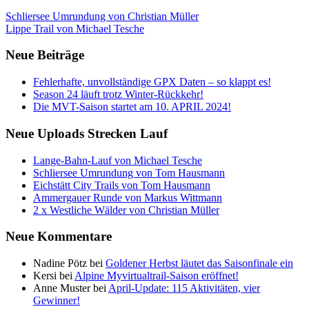
Schliersee Umrundung von Christian Müller
Lippe Trail von Michael Tesche
Neue Beiträge
Fehlerhafte, unvollständige GPX Daten – so klappt es!
Season 24 läuft trotz Winter-Rückkehr!
Die MVT-Saison startet am 10. APRIL 2024!
Neue Uploads Strecken Lauf
Lange-Bahn-Lauf von Michael Tesche
Schliersee Umrundung von Tom Hausmann
Eichstätt City Trails von Tom Hausmann
Ammergauer Runde von Markus Wittmann
2 x Westliche Wälder von Christian Müller
Neue Kommentare
Nadine Pötz
bei
Goldener Herbst läutet das Saisonfinale ein
Kersi
bei
Alpine Myvirtualtrail-Saison eröffnet!
Anne Muster
bei
April-Update: 115 Aktivitäten, vier
Gewinner!