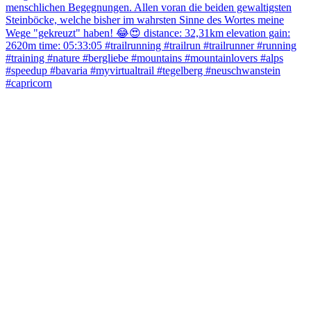
Liebe Trail- und Laufcommunity!
Herzliche Einladung zu einem Communityrun am 3. Oktober, den
Tag der deutschen Einheit. Wir wollen entspannt an der ehemaligen
Innerdeutschen Grenze die Trails unsicher machen. Herzliche
Einladung am Abend vorher zur Sonnenei-Pastaparty (sponsored by
mustergefluegelhof) auf dem Wanderparkplatz in der Nähe von Bad
Sooden Allendorf.
Zusätzlich habt ihr die Möglichkeit einige altrarunningde
Trailschuhe zu testen und Nutrition von rabbit_fuel und
tailwindnutrition
Schreibt mir für Voranmeldungen oder Fragen! Wir freuen uns auf
euch!
#tagderdeutscheneinheit #grünesband #myvirtualtrail #trailmagazin