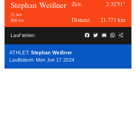
Stephan Weißner
Zeit:
2:32'51"
21 km
Distanz:
21.771 km
956 hm
Facebook
Twitter
Email
WhatsAp
Teile
Lauf teilen:
ATHLET
:
Stephan Weißner
Laufdatum: Mon Jun 17 2024