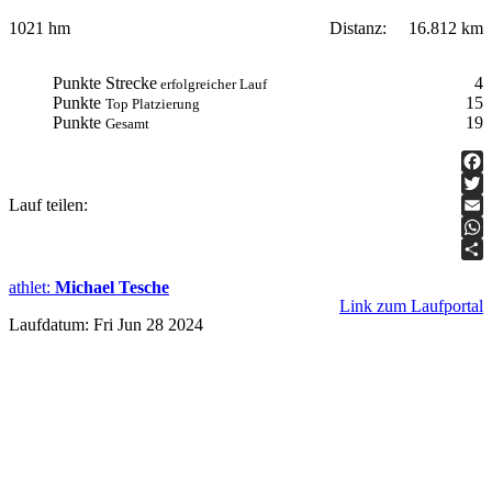
Distanz:
16.812 km
1021 hm
Punkte Strecke
4
erfolgreicher Lauf
Punkte
15
Top Platzierung
Punkte
19
Gesamt
Fac
Lauf teilen:
Twit
Ema
Wha
Teil
athlet
:
Michael Tesche
Link zum Laufportal
Laufdatum: Fri Jun 28 2024