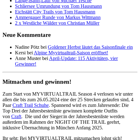
Lange-Bahn-Lauf von Michael Tesche
Schliersee Umrundung von Tom Hausmann
Eichstätt City Trails von Tom Hausmann
Ammergauer Runde von Markus Wittmann
2 x Westliche Wälder von Christian Müller
Neue Kommentare
Nadine Pötz
bei
Goldener Herbst läutet das Saisonfinale ein
Kersi
bei
Alpine Myvirtualtrail-Saison eröffnet!
Anne Muster
bei
April-Update: 115 Aktivitäten, vier
Gewinner!
Mitmachen und gewinnen!
Zum Start von MYVIRTUALTRAIL Season 4 verlosen wir unter
allen die bis zum 26.05.2024 eine der 25 Strecken gelaufen sind, 4
Paar
Craft Trail Schuhe
. Spannend wird es zum Jahresende: Die
Top Drei der Jahresbestenliste gewinnen komplette Outfits
von
Craft
. Die und der Sieger:in der Jahresbestenliste werden
außerdem im Rahmen der NIGHT OF THE TRAIL geehrt,
inklusive Übernachtung in München Anfang 2025.
Ihr seht: Bei MYVIRTUALTRAIL mitzumachen lohnt sich!