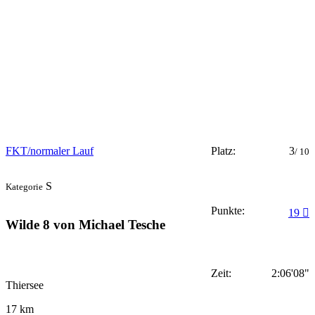
FKT/normaler Lauf
Platz:
3
/ 10
S
Kategorie
Punkte:
19
Wilde 8 von Michael Tesche
Zeit:
2:06'08"
Thiersee
17 km