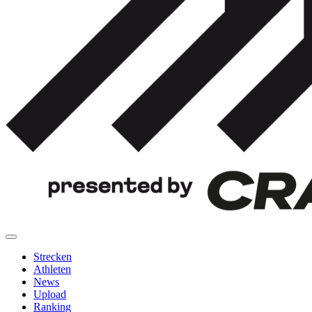
Strecken
Athleten
News
Upload
Ranking