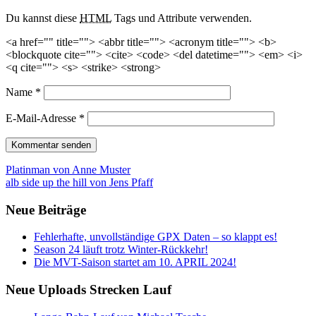
Du kannst diese
HTML
Tags und Attribute verwenden.
<a href="" title=""> <abbr title=""> <acronym title=""> <b>
<blockquote cite=""> <cite> <code> <del datetime=""> <em> <i>
<q cite=""> <s> <strike> <strong>
Name
*
E-Mail-Adresse
*
Beitrags-
Platinman von Anne Muster
alb side up the hill von Jens Pfaff
Navigation
Neue Beiträge
Fehlerhafte, unvollständige GPX Daten – so klappt es!
Season 24 läuft trotz Winter-Rückkehr!
Die MVT-Saison startet am 10. APRIL 2024!
Neue Uploads Strecken Lauf