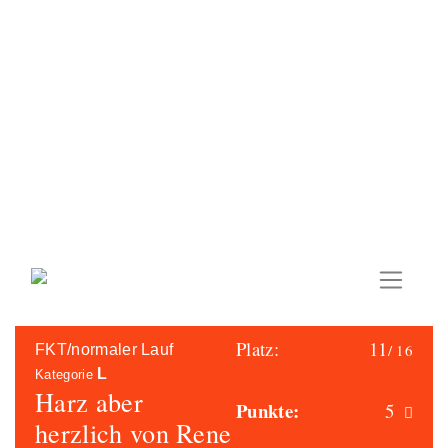
Skip
to
content
Platz:
11
/ 16
FKT/normaler Lauf
L
Kategorie
Harz aber
Punkte:
5
herzlich von Rene