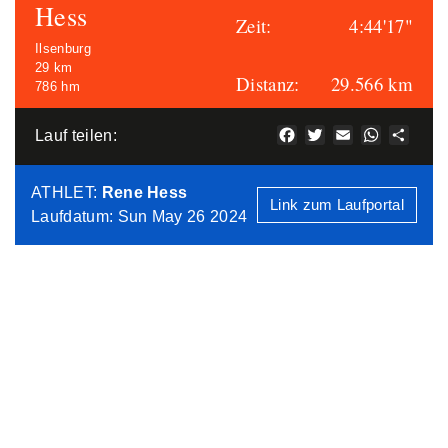
Hess
Zeit:
4:44'17"
Ilsenburg
29 km
Distanz:
29.566 km
786 hm
Facebook
Twitter
Email
WhatsAp
Teile
Lauf teilen:
ATHLET
:
Rene Hess
Link zum Laufportal
Laufdatum: Sun May 26 2024