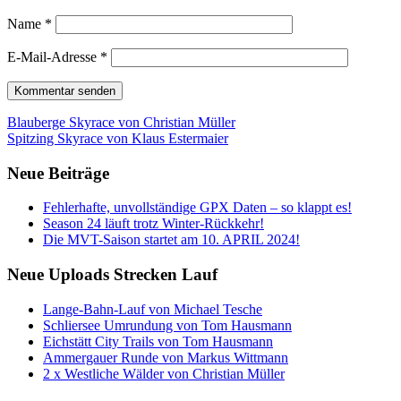
Name
*
E-Mail-Adresse
*
Beitrags-
Blauberge Skyrace von Christian Müller
Spitzing Skyrace von Klaus Estermaier
Navigation
Neue Beiträge
Fehlerhafte, unvollständige GPX Daten – so klappt es!
Season 24 läuft trotz Winter-Rückkehr!
Die MVT-Saison startet am 10. APRIL 2024!
Neue Uploads Strecken Lauf
Lange-Bahn-Lauf von Michael Tesche
Schliersee Umrundung von Tom Hausmann
Eichstätt City Trails von Tom Hausmann
Ammergauer Runde von Markus Wittmann
2 x Westliche Wälder von Christian Müller