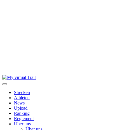
Skip
to
content
Strecken
Athleten
News
Upload
Ranking
Reglement
Über uns
Über uns