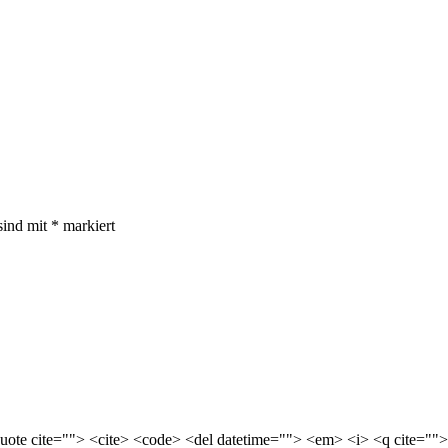
sind mit
*
markiert
quote cite=""> <cite> <code> <del datetime=""> <em> <i> <q cite="">