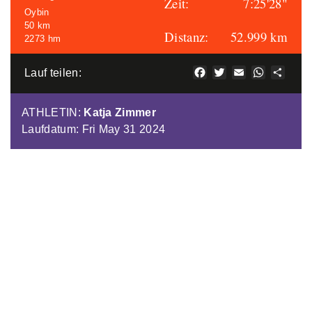
Zeit:
7:25'28"
Oybin
50 km
Distanz:
52.999 km
2273 hm
Facebook
Twitter
Email
WhatsAp
Teile
Lauf teilen:
ATHLETIN
:
Katja Zimmer
Laufdatum: Fri May 31 2024