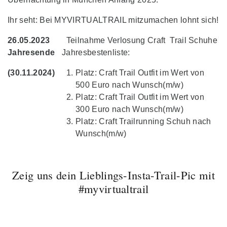
Ihr seht: Bei MYVIRTUALTRAIL mitzumachen lohnt sich!
26.05.2023
Teilnahme Verlosung Craft Trail Schuhe
Jahresende
Jahresbestenliste:
(30.11.2024)
Platz: Craft Trail Outfit im Wert von
500 Euro nach Wunsch(m/w)
Platz: Craft Trail Outfit im Wert von
300 Euro nach Wunsch(m/w)
Platz: Craft Trailrunning Schuh nach
Wunsch(m/w)
Zeig uns dein Lieblings-Insta-Trail-Pic mit
#myvirtualtrail
🥇Setting up a new
Liebe Trail- und
ALTMÜHLTAL
✅ Kuchelberggrat ❌
🥉3rd place at the
Gestern sind wir den
fastest known time of
Laufcommunity!