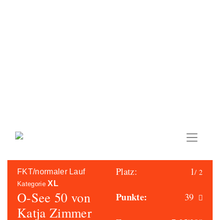
Skip
to
content
Platz:
1
/ 2
FKT/normaler Lauf
XL
Kategorie
O-See 50 von
Punkte:
39
Katja Zimmer