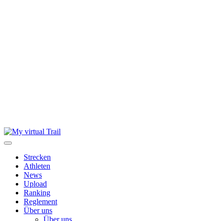
Skip
to
content
Strecken
Athleten
News
Upload
Ranking
Reglement
Über uns
Über uns