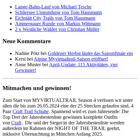
Lange-Bahn-Lauf von Michael Tesche
Schliersee Umrundung von Tom Hausmann
Eichstätt City Trails von Tom Hausmann
Ammergauer Runde von Markus Wittmann
2 x Westliche Wälder von Christian Müller
Neue Kommentare
Nadine Pötz
bei
Goldener Herbst läutet das Saisonfinale ein
Kersi
bei
Alpine Myvirtualtrail-Saison eröffnet!
Anne Muster
bei
April-Update: 115 Aktivitäten, vier
Gewinner!
Mitmachen und gewinnen!
Zum Start von MYVIRTUALTRAIL Season 4 verlosen wir unter
allen die bis zum 26.05.2024 eine der 25 Strecken gelaufen sind, 4
Paar
Craft Trail Schuhe
. Spannend wird es zum Jahresende: Die
Top Drei der Jahresbestenliste gewinnen komplette Outfits
von
Craft
. Die und der Sieger:in der Jahresbestenliste werden
außerdem im Rahmen der NIGHT OF THE TRAIL geehrt,
inklusive Übernachtung in München Anfang 2025.