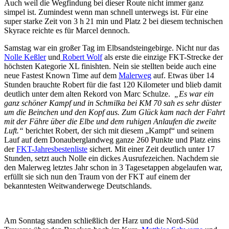
Auch weil die Wegfindung bei dieser Route nicht immer ganz
simpel ist. Zumindest wenn man schnell unterwegs ist. Für eine
super starke Zeit von 3 h 21 min und Platz 2 bei diesem technischen
Skyrace reichte es für Marcel dennoch.
Samstag war ein großer Tag im Elbsandsteingebirge. Nicht nur das
Nolle Keßler
und
Robert Wolf
als erste die einzige FKT-Strecke der
höchsten Kategorie XL finishten. Nein sie stellten beide auch eine
neue Fastest Known Time auf dem
Malerweg
auf. Etwas über 14
Stunden brauchte Robert für die fast 120 Kilometer und blieb damit
deutlich unter dem alten Rekord von Marc Schulze.
„Es war ein
ganz schöner Kampf und in Schmilka bei KM 70 sah es sehr düster
um die Beinchen und den Kopf aus. Zum Glück kam nach der Fahrt
mit der Fähre über die Elbe und dem ruhigen Anlaufen die zweite
Luft.“
berichtet Robert, der sich mit diesem „Kampf“ und seinem
Lauf auf dem Donauberglandweg ganze 260 Punkte und Platz eins
der
FKT-Jahresbestenliste
sichert. Mit einer Zeit deutlich unter 17
Stunden, setzt auch Nolle ein dickes Ausrufezeichen. Nachdem sie
den Malerweg letztes Jahr schon in 3 Tagesetappen abgelaufen war,
erfüllt sie sich nun den Traum von der FKT auf einem der
bekanntesten Weitwanderwege Deutschlands.
Am Sonntag standen schließlich der Harz und die Nord-Süd