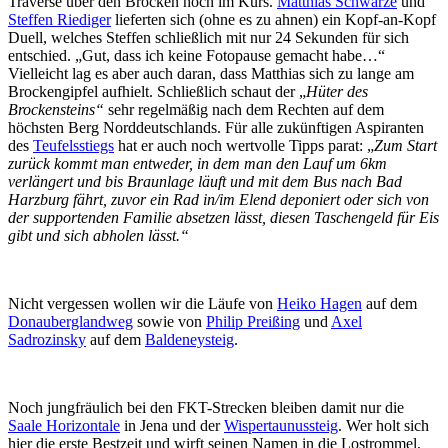
Traverse über den Brocken hoch im Kurs.
Matthias Schwarze
und
Steffen Riediger
lieferten sich (ohne es zu ahnen) ein Kopf-an-Kopf
Duell, welches Steffen schließlich mit nur 24 Sekunden für sich
entschied. „Gut, dass ich keine Fotopause gemacht habe…“
Vielleicht lag es aber auch daran, dass Matthias sich zu lange am
Brockengipfel aufhielt. Schließlich schaut der „
Hüter des
Brockensteins“
sehr regelmäßig nach dem Rechten auf dem
höchsten Berg Norddeutschlands. Für alle zukünftigen Aspiranten
des
Teufelsstiegs
hat er auch noch wertvolle Tipps parat: „
Zum Start
zurück kommt man entweder, in dem man den Lauf um 6km
verlängert und bis Braunlage läuft und mit dem Bus nach Bad
Harzburg fährt, zuvor ein Rad in/im Elend deponiert oder sich von
der supportenden Familie absetzen lässt, diesen Taschengeld für Eis
gibt und sich abholen lässt.“
Nicht vergessen wollen wir die Läufe von
Heiko Hagen
auf dem
Donauberglandweg
sowie von
Philip Preißing
und
Axel
Sadrozinsky
auf dem
Baldeneysteig
.
Noch jungfräulich bei den FKT-Strecken bleiben damit nur die
Saale Horizontale
in Jena und der
Wispertaunussteig
. Wer holt sich
hier die erste Bestzeit und wirft seinen Namen in die Lostrommel,