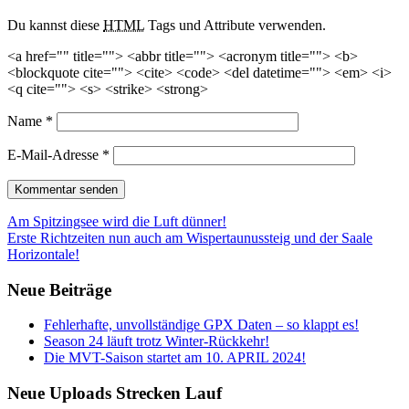
Du kannst diese
HTML
Tags und Attribute verwenden.
<a href="" title=""> <abbr title=""> <acronym title=""> <b>
<blockquote cite=""> <cite> <code> <del datetime=""> <em> <i>
<q cite=""> <s> <strike> <strong>
Name
*
E-Mail-Adresse
*
Beitrags-
Am Spitzingsee wird die Luft dünner!
Erste Richtzeiten nun auch am Wispertaunussteig und der Saale
Navigation
Horizontale!
Neue Beiträge
Fehlerhafte, unvollständige GPX Daten – so klappt es!
Season 24 läuft trotz Winter-Rückkehr!
Die MVT-Saison startet am 10. APRIL 2024!
Neue Uploads Strecken Lauf